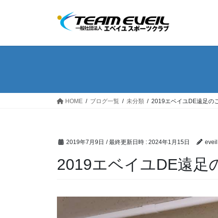
コ
ナ
ン
ビ
テ
ゲ
ン
ー
ツ
シ
へ
ョ
ス
ン
キ
に
ッ
移
HOME
ブログ一覧
未分類
2019エベイユDE遠足の
プ
動
2019年7月9日
/ 最終更新日時 :
2024年1月15日
eveil
2019エベイユDE遠