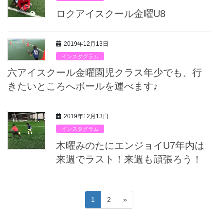
ロクアイスクール金曜U8
2019年12月13日
インスタグラム
六アイスクール金曜園児クラス年少でも、行
きたいところへボールを運べます♪
2019年12月13日
インスタグラム
木曜みのたにエンジョイU7年内は
来週でラスト！来週も頑張ろう！
投
固
固
1
2
»
稿
定
定