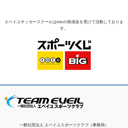
ペ
ペ
ナ
ー
ー
ビ
ジ
ジ
ゲ
エベイユサッカースクールは
toto
の助成金を受けて活動してお
りま
ー
す。
シ
ョ
ン
一般社団法人 エベイユスポーツクラブ（事務局）