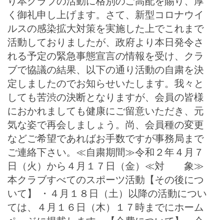
り本クラブの活動に格別のご高配を賜り、厚
く御礼申し上げます。さて、新型コロナウイ
ルスの感染拡大対策を実施した上でこれまで
活動しておりましたが、政府より本日発令さ
れる予定の緊急事態宣言の情報を受け、クラ
ブで協議の結果、以下の通り活動の自粛を決
定しましたのでお知らせいたします。我々と
しても苦渋の決断となりますが、会員の皆様
におかれましても健康にご留意いただき、元
気な姿で再会しましょう。尚、会員種の変更
などご希望であればお手数ですが事務局まで
ご連絡下さい。≪自粛期間≫令和２年４月７
日（火）から４月１７日（金）≪対 象≫
本クラブすべてのスポーツ活動【その後につ
いて】 ・４月１８日（土）以降の活動につい
ては、４月１６日（木）１７時までにホーム