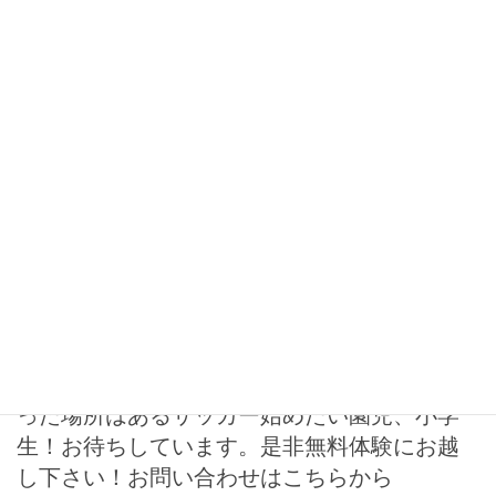
願い致します。 ★事務局メールアドレス
info@eveil-sc.comhttp://eveil-sc.com/soccer/
2020年4月11日
インスタグラム
火曜日開催テクニカルスクール 【この練習な
ら公園で出来るね♪】 定員60名すでにキャンセ
ル待ちですが体験は可能です。現在活動を自
粛中ですが、体験受付はメールより受付中で
す。ボールタッチ、ドリブル、駆け引きな
ど、一番身につく時期に最適なトレーニング
を徹底的に^^ エベイユサッカースクールに
は、色々なコースがあります。必ず自分にあ
った場所はある️サッカー始めたい園児、小学
生！お待ちしています。是非無料体験にお越
し下さい！お問い合わせはこちらから️