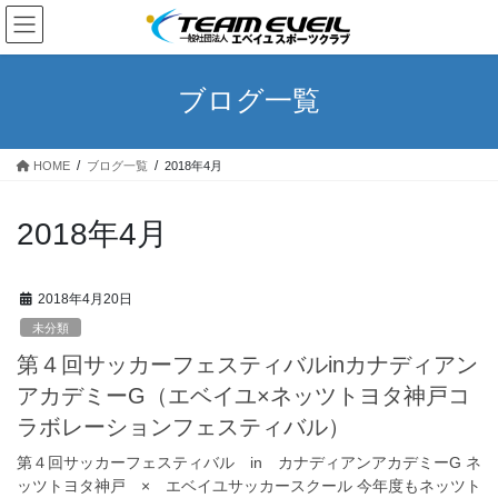
コ
ナ
ン
ビ
テ
ゲ
ン
ー
ブログ一覧
ツ
シ
へ
ョ
ス
ン
HOME
ブログ一覧
2018年4月
キ
に
ッ
移
プ
動
2018年4月
2018年4月20日
未分類
第４回サッカーフェスティバルinカナディアン
アカデミーG（エベイユ×ネッツトヨタ神戸コ
ラボレーションフェスティバル）
第４回サッカーフェスティバル in カナディアンアカデミーG ネ
ッツトヨタ神戸 × エベイユサッカースクール 今年度もネッツト