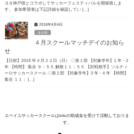
ヨタ神戸様とコラボしてサッカーフェスティバルを開催致しま
す。 参加希望者は下記詳細を確認してい […]
2018年4月4日
未分類
４月スクールマッチデイのお知ら
せ
【日程】2018 年４月２２日（日） ◇第１部 【対象学年】1 年・2
年 【時間】 集合 ９：５５ 解散１１：５５ 【対戦相手】ソルティ
ーロサッカースクール ◇第２部 【対象学年】3 年・4 年 【時間】
集合 １１： […]
エベイユサッカースクールは
toto
の助成金を受けて活動してお
りま
す。