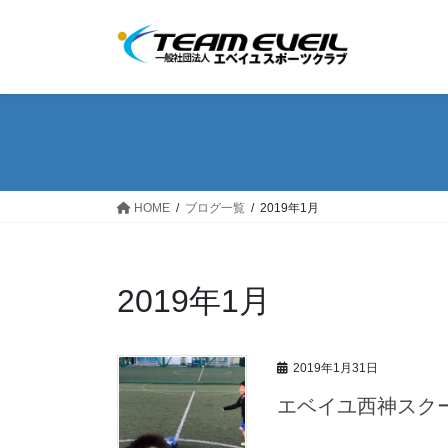
コ
ナ
ン
ビ
テ
ゲ
ン
ー
ツ
シ
へ
ョ
ス
ン
キ
に
ッ
移
HOME
ブログ一覧
2019年1月
プ
動
2019年1月
2019年1月31日
エベイユ西神スク