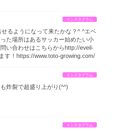
インスタグラム
せるようになって来たかな？^ ^エベ
った場所はある️サッカー始めたい小
はこちらから️http://eveil-
s://www.toto-growing.com/
インスタグラム
炸裂で超盛り上がり(^^)
インスタグラム