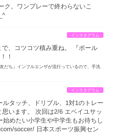
ワーク。ワンプレーで終わらないこ
^
インスタグラム
まで、コツコツ積み重ね。 『ボール
う！！
は友だち』インフルエンザが流行っているので、手洗
インスタグラム
ールタッチ、ドリブル、1対1のトレー
います。 次回は2/6 エベイユサッ
ー始めたい小学生や中学生もお待ちし
l-sc.com/soccer/ 日本スポーツ振興セン