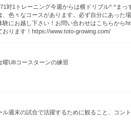
71対1トレーニング今週からは横ドリブル^ ^ま
は、色々なコースがあります。必ず自分にあった場
し下さい！お問い合わせはこちらから️http://evei
ttps://www.toto-growing.com/
金曜U8コースターンの練習
ール週末の試合で活躍するために️観ること、コン