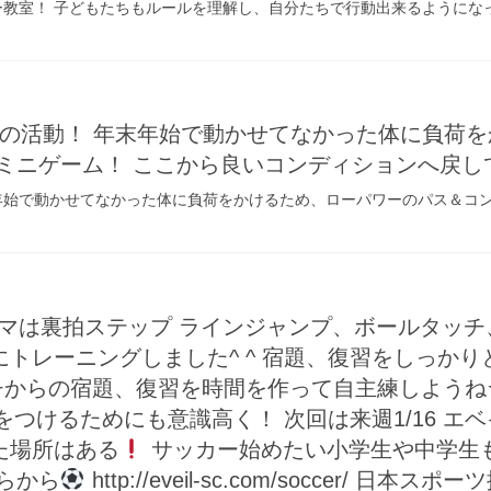
ー教室！ 子どもたちもルールを理解し、自分たちで行動出来るようにな
最初の活動！ 年末年始で動かせてなかった体に負荷
ミニゲーム！ ここから良いコンディションへ戻し
末年始で動かせてなかった体に負荷をかけるため、ローパワーのパス＆コ
！
ーマは裏拍ステップ ラインジャンプ、ボールタッ
トレーニングしました^ ^ 宿題、復習をしっか
ーチからの宿題、復習を時間を作って自主練しようね
と差をつけるためにも意識高く！ 次回は来週1/16 
た場所はある
サッカー始めたい小学生や中学生
らから
http://eveil-sc.com/soccer