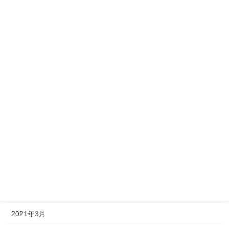
西宮浜スクール。
2024年3月15日
カテゴリー
インスタグラム
未分類
アーカイブ
2024年3月
2024年2月
2024年1月
2021年3月