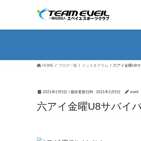
コ
ナ
ン
ビ
テ
ゲ
ン
ー
ツ
シ
へ
ョ
ス
ン
キ
に
ッ
移
HOME
ブログ一覧
インスタグラム
六アイ金曜U8
プ
動
2021年2月5日
/ 最終更新日時 :
2021年2月5日
eveil
六アイ金曜U8サバイ