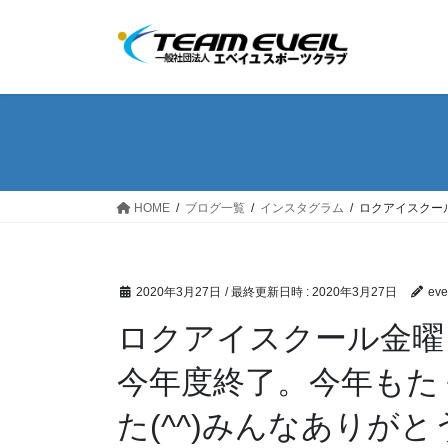
コ
ナ
ン
ビ
テ
ゲ
ン
ー
ツ
シ
へ
ョ
ス
ン
キ
に
ッ
移
HOME
ブログ一覧
インスタグラム
ロクアイスクー
プ
動
2020年3月27日
/ 最終更新日時 :
2020年3月27日
eve
ロクアイスクール金曜
今年度終了。今年もた
た(^^)みんなありが