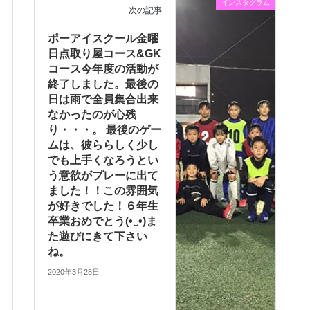
インスタグラム
次の記事
ポーアイスクール金曜
日点取り屋コース&GK
コース今年度の活動が
終了しました。最後の
日は雨で全員集合出来
なかったのが心残
り・・・。 最後のゲー
ムは、彼ららしく少し
でも上手くなろうとい
う意欲がプレーに出て
ました！！この雰囲気
が好きでした！６年生
卒業おめでとう(•‿•)ま
た遊びにきて下さい
ね。
2020年3月28日