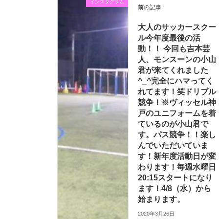
インスタグラム
前の記事
大人のサッカースクー
ル今年度最後の活
動！！ 今回も吉本芸
人、モンスーンの小山
君が来てくれました
^_^完全にハマってく
れてます！笑ドリブル
競争！※ヴィッセル神
戸のユニフォームを着
ているのが小山君で
す。パス競争！！楽し
んでいただいていま
す！新年度活動日が変
わります！毎週水曜日
20:15スタートになり
ます！4/8（水）から
始まります。
2020年3月26日