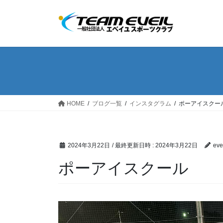
コ
ナ
ン
ビ
テ
ゲ
ン
ー
ツ
シ
へ
ョ
ス
ン
キ
に
ッ
移
HOME
ブログ一覧
インスタグラム
ポーアイスクー
プ
動
2024年3月22日
/ 最終更新日時 :
2024年3月22日
eve
ポーアイスクール