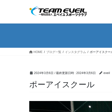
コ
ナ
ン
ビ
テ
ゲ
ン
ー
ツ
シ
へ
ョ
ス
ン
キ
に
ッ
移
HOME
ブログ一覧
インスタグラム
ポーアイスクー
プ
動
2024年3月6日
/ 最終更新日時 :
2024年3月6日
eveil
ポーアイスクール