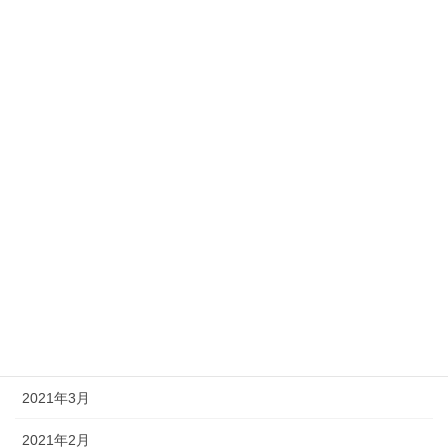
2024年3月15日
カテゴリー
インスタグラム
未分類
アーカイブ
2024年3月
2024年2月
2024年1月
2021年3月
2021年2月