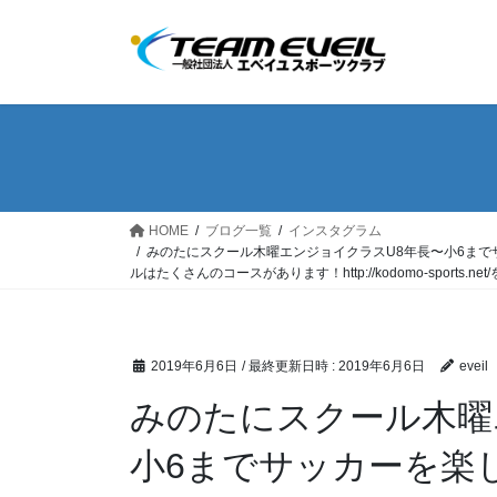
コ
ナ
ン
ビ
テ
ゲ
ン
ー
ツ
シ
へ
ョ
ス
ン
キ
に
ッ
移
HOME
ブログ一覧
インスタグラム
プ
動
みのたにスクール木曜エンジョイクラスU8年長〜小6まで
ルはたくさんのコースがあります！http://kodomo-sports
2019年6月6日
/ 最終更新日時 :
2019年6月6日
eveil
みのたにスクール木曜
小6までサッカーを楽