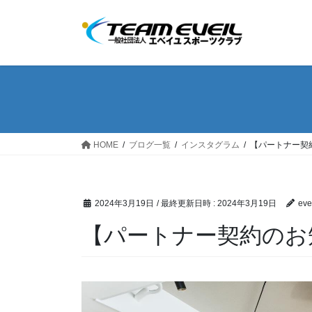
コ
ナ
ン
ビ
テ
ゲ
ン
ー
ツ
シ
へ
ョ
ス
ン
キ
に
ッ
移
HOME
ブログ一覧
インスタグラム
【パートナー契
プ
動
2024年3月19日
/ 最終更新日時 :
2024年3月19日
eve
【パートナー契約のお