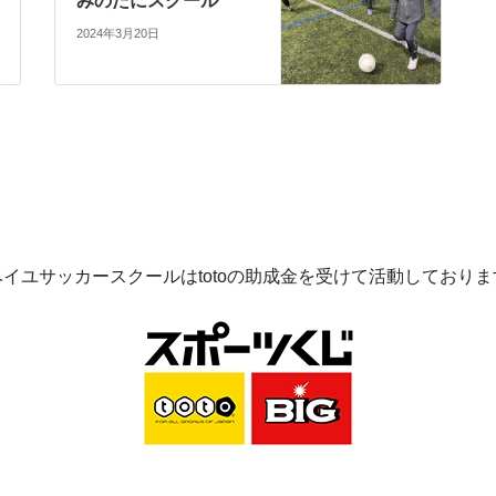
みのたにスクール
2024年3月20日
ベイユサッカースクールは
toto
の助成金を受けて活動してお
りま