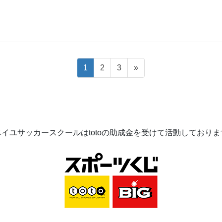
固
固
固
1
2
3
»
定
定
定
ペ
ペ
ペ
ー
ー
ー
ジ
ジ
ジ
ベイユサッカースクールは
toto
の助成金を受けて活動してお
りま