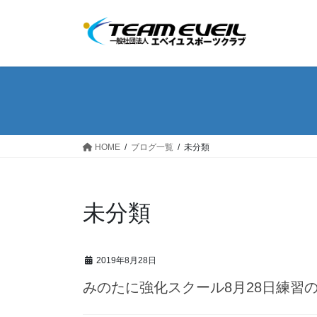
コ
ナ
ン
ビ
テ
ゲ
ン
ー
ツ
シ
へ
ョ
ス
ン
キ
に
ッ
移
HOME
ブログ一覧
未分類
プ
動
未分類
2019年8月28日
みのたに強化スクール8月28日練習