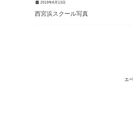
2019年6月13日
西宮浜スクール写真
投
稿
ナ
ビ
ゲ
エ
ー
シ
ョ
ン