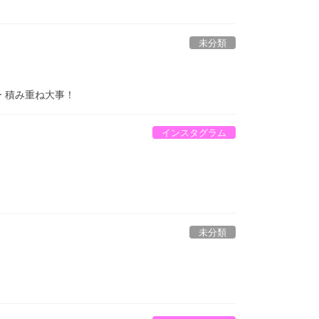
未分類
ー 積み重ね大事！
インスタグラム
未分類