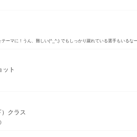
テーマに！うん、難しい(^_^;) でもしっかり蹴れている選手もいるな
ョット
下）クラス
)