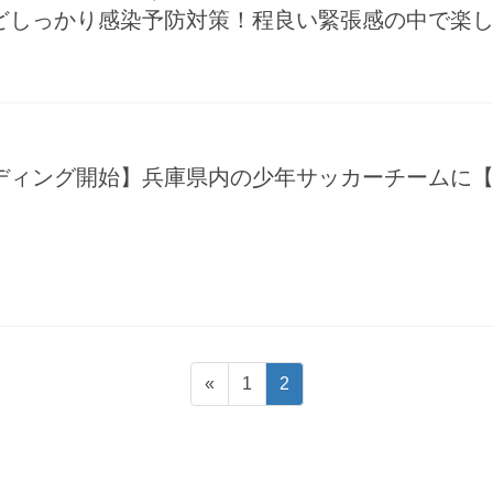
しっかり感染予防対策！程良い緊張感の中で楽しん
ディング開始】兵庫県内の少年サッカーチームに
固
固
«
1
2
定
定
ペ
ペ
ー
ー