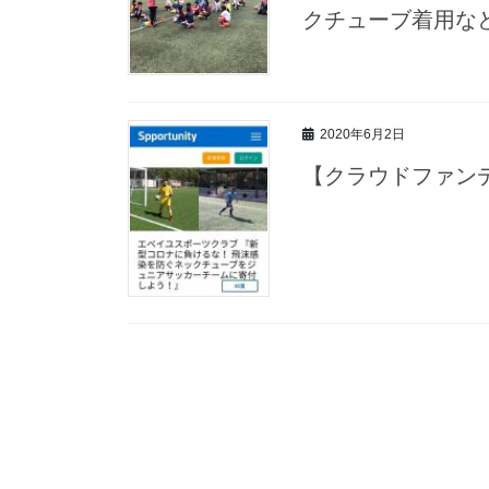
クチューブ着用など
2020年6月2日
【クラウドファン
投
稿
ナ
ビ