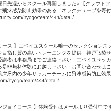
曜日先週からスクール再開しました♪ 【クラウド
に飛沫感染防止効果のある「ネックチューブを寄
tunity.com/hyogo/team/444/detail/
コース 】エベイユスクール唯一のセレクションス
を目指し質の高いトレーニングを提供。神戸弘陵
受講者は事務局までご連絡下さい。エベイユサッ
料体験にお越し下さい！お問い合わせはこちらから️http:/
兵庫県内の少年サッカーチームに飛沫感染防止効
m/hyogo/team/444/detail/
ンジョイコース 】体験受付はメールより受付中で