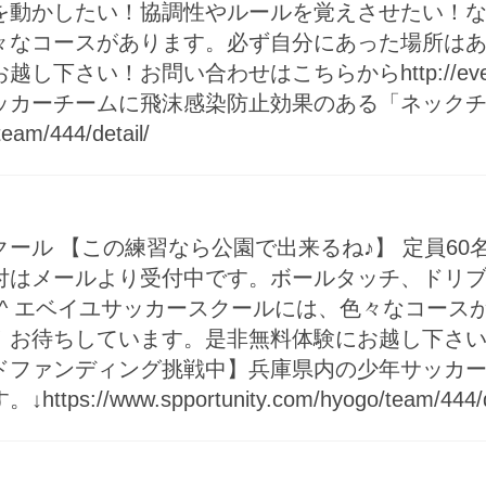
を動かしたい！協調性やルールを覚えさせたい！
々なコースがあります。必ず自分にあった場所はあ
い！お問い合わせはこちらから️http://eveil-s
ッカーチームに飛沫感染防止効果のある「ネック
team/444/detail/
ール 【この練習なら公園で出来るね♪】 定員6
付はメールより受付中です。ボールタッチ、ドリ
^ エベイユサッカースクールには、色々なコース
！お待ちしています。是非無料体験にお越し下さい
occer/ 【クラウドファンディング挑戦中】兵庫県内の少
www.spportunity.com/hyogo/team/444/de