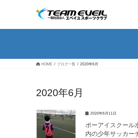
コ
ナ
ン
ビ
テ
ゲ
ン
ー
ツ
シ
へ
ョ
ス
ン
キ
に
ッ
移
HOME
ブログ一覧
2020年6月
プ
動
2020年6月
2020年6月11日
ポーアイスクール水
内の少年サッカー